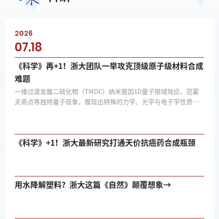
2026
07.18
《科学》再+1！浙大团队一举攻克顶级原子级材料合成
难题
一维过渡金属二硫化物（TMDC）纳米管因1D量子限域效应、范霍
夫奇点等独特量子现象，展现出特殊的力学、光学与电子学性质，
理论上具有广阔的应用前景。然而，手性可控合成这一核心难题，
自该类材料诞生起便始终困扰学...
《科学》+1！浙大最新研究打通天价抗癌药合成瓶颈
用水降解塑料？浙大这篇《自然》颠覆想象→