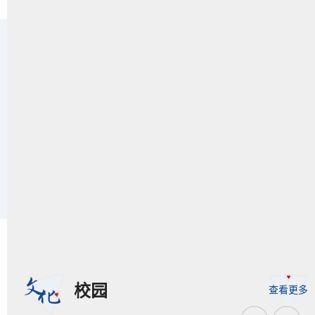
大先生
· 闪耀星光
师 者
· 引路晖光
学 子
· 青春韶光
校 友
· 寰球同光
校园
查看更多