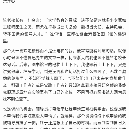
张齐心
竺老校长有一句名言：
“
大学教育的目标，决不仅是造就多少专家如
工程师医生之类，而尤在乎养成公忠坚毅，能担当大任，主持风会，
转移国运的领导人才。
”
这句话一直印在紫金港基础图书馆的楼道
里。
那个大一喜欢走楼梯而不是坐电梯的我，便常常能看到这句话。就像
小时候读不懂鲁迅先生的文章一样，初来浙大的我也读不懂竺老校长
这句话。后来，图书馆里的电梯上上下下，我也跟着上上下下，只是
讲究效率，埋头学习，倒是没再和这句话打过什么照面了。无数个勤
勉的缩影里，不知不觉就大四了，也不曾细想自己未来究竟想做什
么，科研工作者？或是党政工作者？只知道拿到本校保研名额的我终
究顺理成章地在实验室有了自己的座位，不用再担心图书馆人满为患
找不到位置了。
也是偶然的机会，辅导员打电话来让我申请竺可桢奖学金，说要是我
不申请我们学院就没人申请了。就这样，那个畏畏缩缩不敢申请的我
被辅导员推了一把，终于还是报上了自己的材料。而直到看到自己入