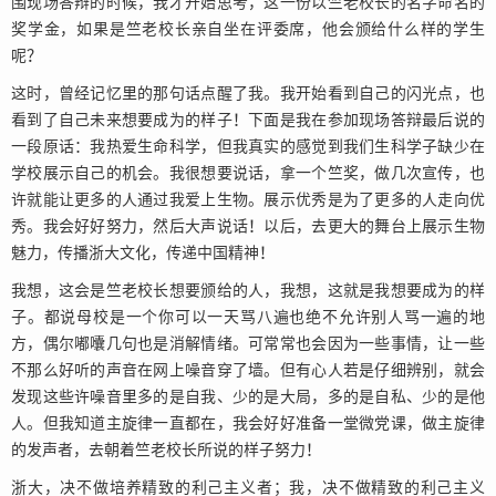
围现场答辩的时候，我才开始思考，这一份以竺老校长的名字命名的
奖学金，如果是竺老校长亲自坐在评委席，他会颁给什么样的学生
呢？
这时，曾经记忆里的那句话点醒了我。我开始看到自己的闪光点，也
看到了自己未来想要成为的样子！下面是我在参加现场答辩最后说的
一段原话：我热爱生命科学，但我真实的感觉到我们生科学子缺少在
学校展示自己的机会。我很想要说话，拿一个竺奖，做几次宣传，也
许就能让更多的人通过我爱上生物。展示优秀是为了更多的人走向优
秀。我会好好努力，然后大声说话！以后，去更大的舞台上展示生物
魅力，传播浙大文化，传递中国精神！
我想，这会是竺老校长想要颁给的人，我想，这就是我想要成为的样
子。都说母校是一个你可以一天骂八遍也绝不允许别人骂一遍的地
方，偶尔嘟囔几句也是消解情绪。可常常也会因为一些事情，让一些
不那么好听的声音在网上噪音穿了墙。但有心人若是仔细辨别，就会
发现这些许噪音里多的是自我、少的是大局，多的是自私、少的是他
人。但我知道主旋律一直都在，我会好好准备一堂微党课，做主旋律
的发声者，去朝着竺老校长所说的样子努力！
浙大，决不做培养精致的利己主义者；我，决不做精致的利己主义