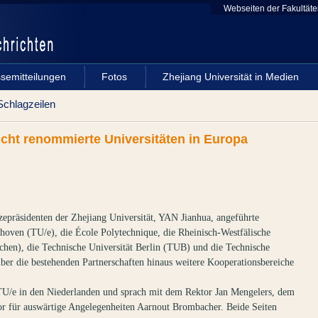
Webseiten der Fakultäten
semitteilungen
Fotos
Zhejiang Universität in Medien
Schlagzeilen
cht renommierte Universitäten in Europa
epräsidenten der Zhejiang Universität, YAN Jianhua, angeführte
dhoven (TU/e), die École Polytechnique, die Rheinisch-Westfälische
en), die Technische Universität Berlin (TUB) und die Technische
er die bestehenden Partnerschaften hinaus weitere Kooperationsbereiche
TU/e in den Niederlanden und sprach mit dem Rektor Jan Mengelers, dem
or für auswärtige Angelegenheiten Aarnout Brombacher. Beide Seiten