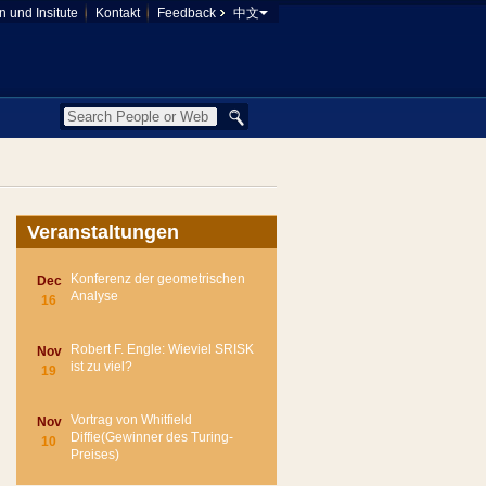
 und Insitute
Kontakt
Feedback
中文
Veranstaltungen
Konferenz der geometrischen
Dec
Analyse
16
Robert F. Engle: Wieviel SRISK
Nov
ist zu viel?
19
Vortrag von Whitfield
Nov
Diffie(Gewinner des Turing-
10
Preises)