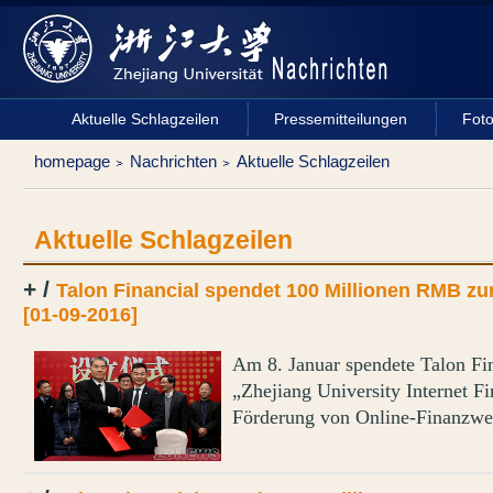
Aktuelle Schlagzeilen
Pressemitteilungen
Fot
homepage
Nachrichten
Aktuelle Schlagzeilen
Aktuelle Schlagzeilen
+ /
Talon Financial spendet 100 Millionen RMB zur
[01-09-2016]
Am 8. Januar spendete Talon Fi
„Zhejiang University Internet F
Förderung von Online-Finanzwes