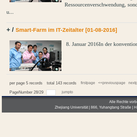
Ressourcenverschwendung, sonde
u...
+ /
Smart-Farm im IT-Zeitalter
[01-08-2016]
8. Januar 2016In der konventio
per page
5
records
total
143
records
firstpage
<<previouspage
next
PageNumber
28
/
29
jumpto
Alle Rechte vorb
Zhejiang Universität | 866, Yuhangtang Straße |